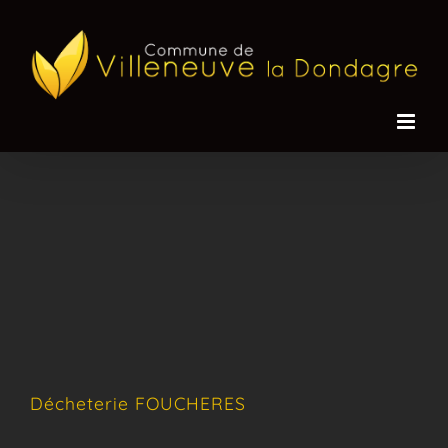
Passer
au
contenu
Décheterie FOUCHERES