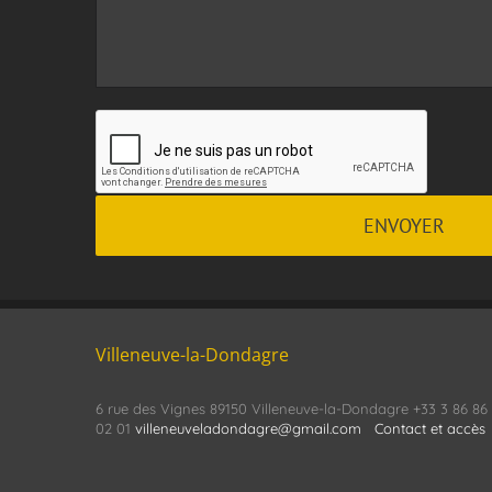
Villeneuve-la-Dondagre
6 rue des Vignes 89150 Villeneuve-la-Dondagre +33 3 86 86
02 01
villeneuveladondagre@gmail.com
Contact et accès