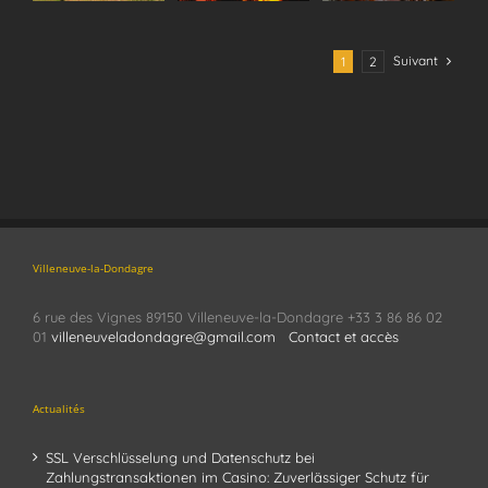
Dondagre
Dondagre
Suivant
1
2
Villeneuve-la-Dondagre
6 rue des Vignes 89150 Villeneuve-la-Dondagre +33 3 86 86 02
01
villeneuveladondagre@gmail.com
Contact et accès
Actualités
SSL Verschlüsselung und Datenschutz bei
Zahlungstransaktionen im Casino: Zuverlässiger Schutz für