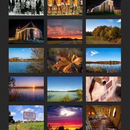
Retrouvailles des
Eglise de Villeneuve –
Jeux Intervillages
enfants de l’école de
Illuminations janvier
années 80 !
Villeneuve (1997)
2019
Eglise de Villeneuve
Soleil du matin à
Illuminations janvier
Automne à Villeneuve
Villeneuve
2019
L’étang communal
Automne à Villeneuve
Automne Villeneuve
automne 2018
L’étang communal
La fontaine du puits –
L’étang Communal
soleil d’hiver
rue des Vignes
Beau ciel du soir sur
Intérieur de l’église de
Le hameau « la Fosse
Villeneuve-la-
Villeneuve-la-
Thibault »