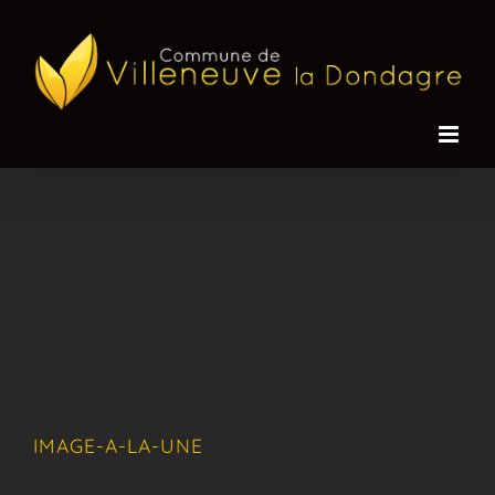
Passer
au
contenu
IMAGE-A-LA-UNE