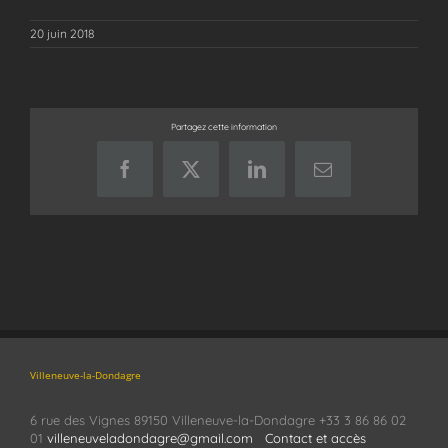
20 juin 2018
Partagez cette information
Facebook
X
LinkedIn
Email
Villeneuve-la-Dondagre
6 rue des Vignes 89150 Villeneuve-la-Dondagre +33 3 86 86 02
01
villeneuveladondagre@gmail.com
Contact et accès