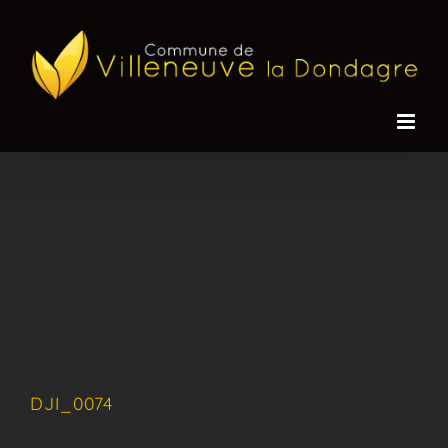
Passer
au
contenu
DJI_0074