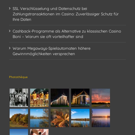
SSL Verschlüsselung und Datenschutz bei
Zahlungstransaktionen im Casino: Zuverlässiger Schutz für
Ihre Daten
Cashback-Programme als Alternative zu klassischen Casino
Boni – Warum sie oft vorteilhafter sind
Warum Megaways-Spielautomaten höhere
Gewinnmöglichkeiten versprechen
Photothèque