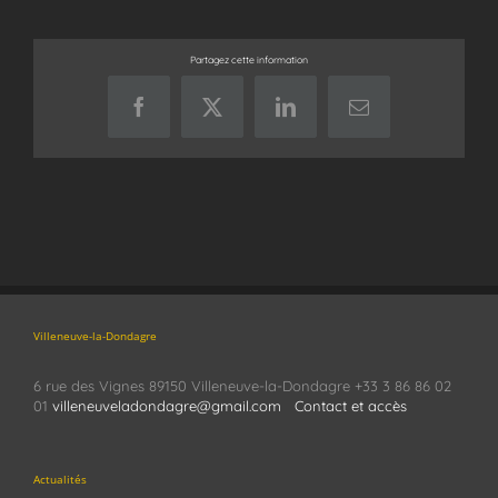
Partagez cette information
Facebook
X
LinkedIn
Email
Villeneuve-la-Dondagre
6 rue des Vignes 89150 Villeneuve-la-Dondagre +33 3 86 86 02
01
villeneuveladondagre@gmail.com
Contact et accès
Actualités