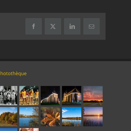
Facebook
X
LinkedIn
Email
Photothèque