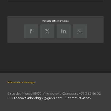
Partagez cette information
Facebook
X
LinkedIn
Email
Villeneuve-la-Dondagre
6 rue des Vignes 89150 Villeneuve-la-Dondagre +33 3 86 86 02
01
villeneuveladondagre@gmail.com
Contact et accès