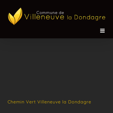
Passer
au
contenu
Chemin Vert Villeneuve la Dondagre