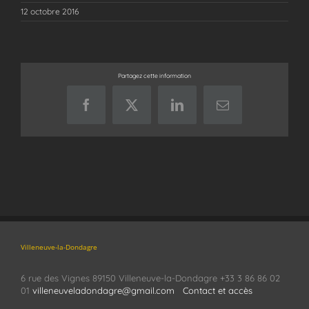
12 octobre 2016
Partagez cette information
Facebook
X
LinkedIn
Email
Villeneuve-la-Dondagre
6 rue des Vignes 89150 Villeneuve-la-Dondagre +33 3 86 86 02
01
villeneuveladondagre@gmail.com
Contact et accès