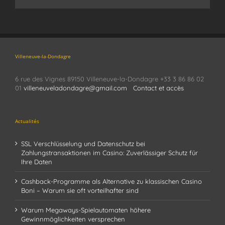
Villeneuve-la-Dondagre
6 rue des Vignes 89150 Villeneuve-la-Dondagre +33 3 86 86 02
01
villeneuveladondagre@gmail.com
Contact et accès
Actualités
SSL Verschlüsselung und Datenschutz bei
Zahlungstransaktionen im Casino: Zuverlässiger Schutz für
Ihre Daten
Cashback-Programme als Alternative zu klassischen Casino
Boni – Warum sie oft vorteilhafter sind
Warum Megaways-Spielautomaten höhere
Gewinnmöglichkeiten versprechen