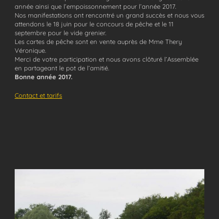
année ainsi que l’empoissonnement pour l’année 2017.
Nos manifestations ont rencontré un grand succès et nous vous
attendons le 18 juin pour le concours de
pêche
et le 11
septembre pour le vide grenier.
Les cartes de
pêche
sont en vente auprès de Mme Thery
Véronique.
Merci de votre participation et nous avons clôturé l’Assemblée
en partageant le pot de l’amitié.
Bonne année 2017.
Contact et tarifs