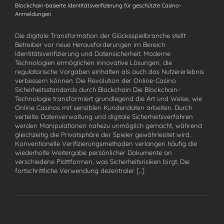
Blockchain-basierte Identitätsverifizierung für geschützte Casino-
Anmeldungen
Die digitale Transformation der Glücksspielbranche stellt
Betreiber vor neue Herausforderungen im Bereich
Identitätsverifizierung und Datensicherheit. Moderne
Technologien ermöglichen innovative Lösungen, die
regulatorische Vorgaben einhalten als auch das Nutzererlebnis
verbessern können. Die Revolution der Online-Casino
Sicherheitsstandards durch Blockchain Die Blockchain-
Technologie transformiert grundlegend die Art und Weise, wie
Online Casinos mit sensiblen Kundendaten arbeiten. Durch
verteilte Datenverwaltung und digitale Sicherheitsverfahren
werden Manipulationen nahezu unmöglich gemacht, während
gleichzeitig die Privatsphäre der Spieler gewährleistet wird.
Konventionelle Verifizierungsmethoden verlangen häufig die
wiederholte Weitergabe persönlicher Dokumente an
verschiedene Plattformen, was Sicherheitsrisiken birgt. Die
fortschrittliche Verwendung dezentraler [...]
26 juillet 2026
|
Actualité