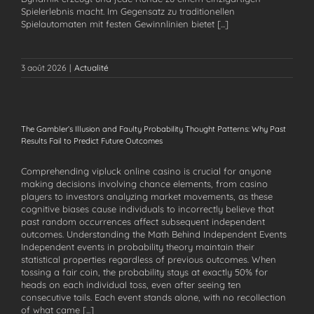
Spielerlebnis macht. Im Gegensatz zu traditionellen
Spielautomaten mit festen Gewinnlinien bietet [...]
3 août 2026
|
Actualité
The Gambler’s Illusion and Faulty Probability Thought Patterns: Why Past
Results Fail to Predict Future Outcomes
Comprehending vipluck online casino is crucial for anyone
making decisions involving chance elements, from casino
players to investors analyzing market movements, as these
cognitive biases cause individuals to incorrectly believe that
past random occurrences affect subsequent independent
outcomes. Understanding the Math Behind Independent Events
Independent events in probability theory maintain their
statistical properties regardless of previous outcomes. When
tossing a fair coin, the probability stays at exactly 50% for
heads on each individual toss, even after seeing ten
consecutive tails. Each event stands alone, with no recollection
of what came [...]