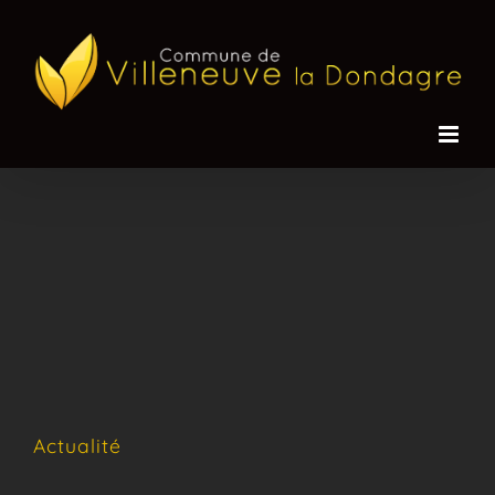
Passer
au
contenu
Actualité