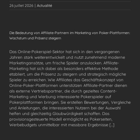
26 juillet 2026
|
Actualité
Die Bedeutung von Affiliate-Partnern im Marketing von Poker-Plattformen:
Wachstum und Präsenz steigern
Das Online-Pokerspiel-Sektor hat sich in den vergangenen
Jahren stark weiterentwickelt und nutzt zunehmend moderne
Marketingansätze, um frische Spieler anzulocken. Affiliate-
Marketing hat sich dabei als besonders effektive Methode
etabliert, um die Präsenz zu steigern und strategisch mögliche
Spieler zu erreichen. Wie Affiliates das Geschäftskonzept von
Online-Poker-Plattformen unterstützen Affiliate-Partner dienen
als externe Vertriebspartner, die durch gezieltes Content-
Marketing und Werbung interessierte Pokerspieler auf
Pokerplattformen bringen. Sie erstellen Bewertungen, Vergleiche
und Anleitungen, die interessierten Nutzern bei der Auswahl
helfen und gleichzeitig Glaubwürdigkeit schaffen. Das
provisionsgesteuerte Modell ermöglicht es Pokerseiten,
Werbebudgets unmittelbar mit messbare Ergebnisse [...]