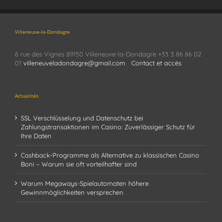
Villeneuve-la-Dondagre
6 rue des Vignes 89150 Villeneuve-la-Dondagre +33 3 86 86 02
01
villeneuveladondagre@gmail.com
Contact et accès
Actualités
SSL Verschlüsselung und Datenschutz bei
Zahlungstransaktionen im Casino: Zuverlässiger Schutz für
Ihre Daten
Cashback-Programme als Alternative zu klassischen Casino
Boni – Warum sie oft vorteilhafter sind
Warum Megaways-Spielautomaten höhere
Gewinnmöglichkeiten versprechen