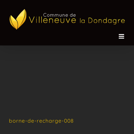
Passer
au
contenu
borne-de-recharge-008