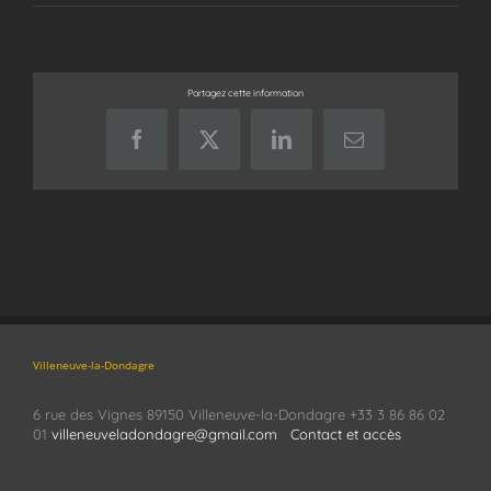
Partagez cette information
Facebook
X
LinkedIn
Email
Villeneuve-la-Dondagre
6 rue des Vignes 89150 Villeneuve-la-Dondagre +33 3 86 86 02
01
villeneuveladondagre@gmail.com
Contact et accès