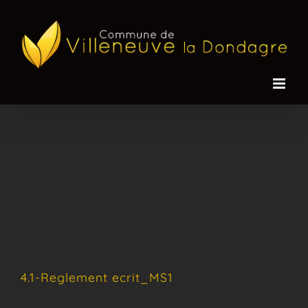
Passer
au
contenu
4.1-Reglement ecrit_MS1