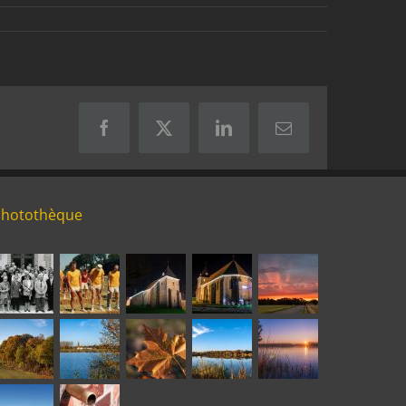
Facebook
X
LinkedIn
Email
Photothèque