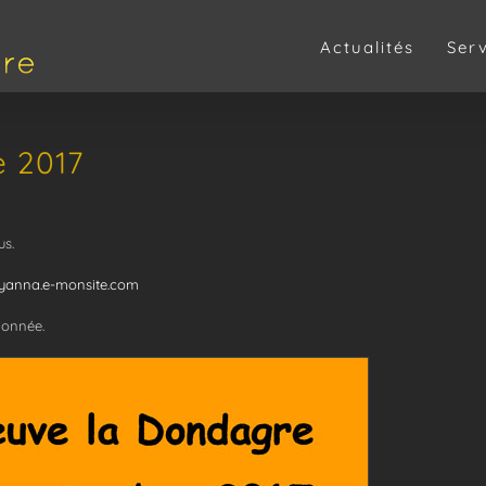
Actualités
Ser
 2017
us.
ayanna.e-monsite.com
donnée.