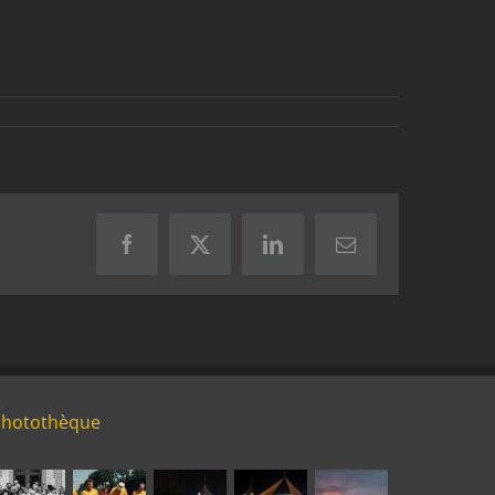
Facebook
X
LinkedIn
Email
Photothèque