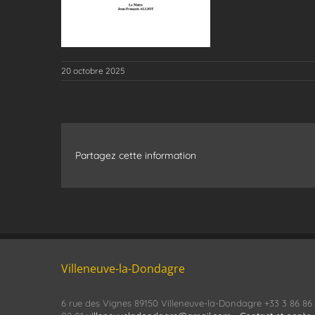
20 octobre 2025
Partagez cette information
Villeneuve-la-Dondagre
6 rue des Vignes 89150 Villeneuve-la-Dondagre +33 3 86 86