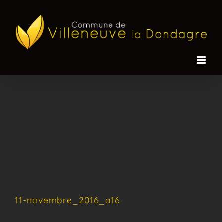
Passer
au
contenu
11-novembre_2016_a16