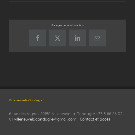
Partagez cette information
Facebook
X
LinkedIn
Email
Villeneuve-la-Dondagre
6 rue des Vignes 89150 Villeneuve-la-Dondagre +33 3 86 86 02
01
villeneuveladondagre@gmail.com
Contact et accès