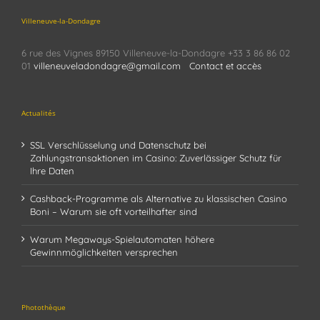
Villeneuve-la-Dondagre
6 rue des Vignes 89150 Villeneuve-la-Dondagre +33 3 86 86 02
01
villeneuveladondagre@gmail.com
Contact et accès
Actualités
SSL Verschlüsselung und Datenschutz bei
Zahlungstransaktionen im Casino: Zuverlässiger Schutz für
Ihre Daten
Cashback-Programme als Alternative zu klassischen Casino
Boni – Warum sie oft vorteilhafter sind
Warum Megaways-Spielautomaten höhere
Gewinnmöglichkeiten versprechen
Photothèque