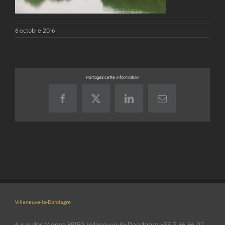
6 octobre 2016
Partagez cette information
Facebook
X
LinkedIn
Email
Villeneuve-la-Dondagre
6 rue des Vignes 89150 Villeneuve-la-Dondagre +33 3 86 86 02