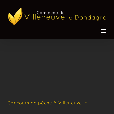
Passer
au
contenu
Concours de pêche à Villeneuve la