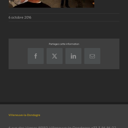
6 octobre 2016
Partagez cette information
Facebook
X
LinkedIn
Email
Villeneuve-la-Dondagre
6 rue des Vignes 89150 Villeneuve-la-Dondagre +33 3 86 86 02