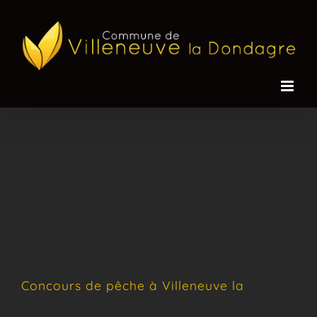
Passer
au
contenu
Concours de pêche à Villeneuve la