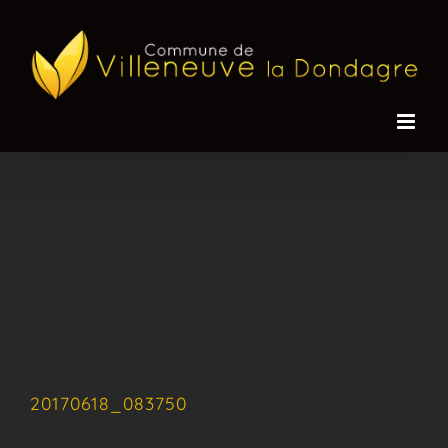
Passer
au
contenu
20170618_083750