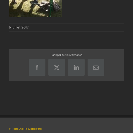
6 juillet 2017
Partagez cette information
Facebook
X
LinkedIn
Email
Villeneuve-la-Dondagre