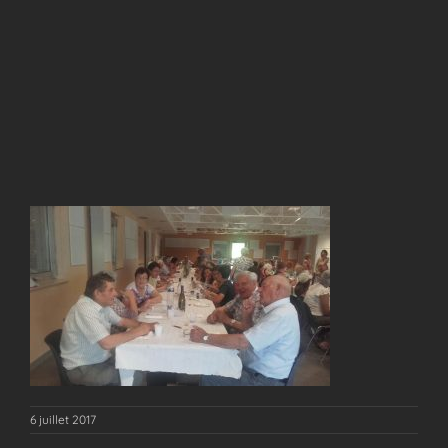
6 juillet 2017