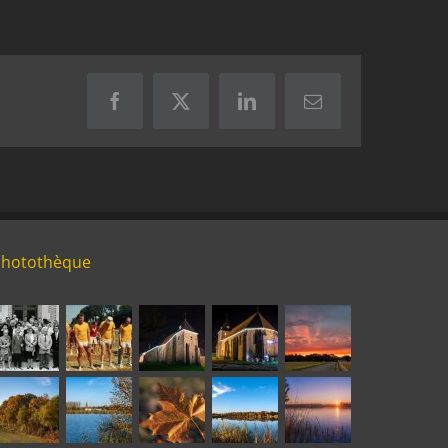
Facebook
X
LinkedIn
Email
Photothèque