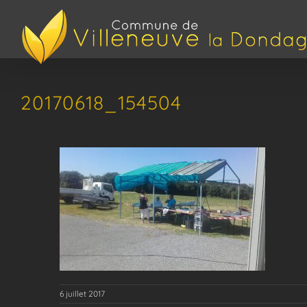
Passer
au
contenu
20170618_154504
6 juillet 2017