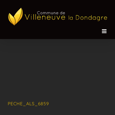
Passer
au
contenu
PECHE_ALS_6859