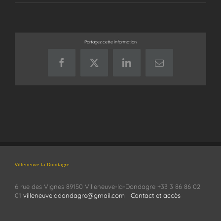
Partagez cette information
Facebook
X
LinkedIn
Email
Villeneuve-la-Dondagre
6 rue des Vignes 89150 Villeneuve-la-Dondagre +33 3 86 86 02
01
villeneuveladondagre@gmail.com
Contact et accès