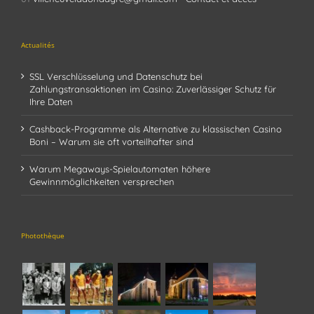
Actualités
SSL Verschlüsselung und Datenschutz bei
Zahlungstransaktionen im Casino: Zuverlässiger Schutz für
Ihre Daten
Cashback-Programme als Alternative zu klassischen Casino
Boni – Warum sie oft vorteilhafter sind
Warum Megaways-Spielautomaten höhere
Gewinnmöglichkeiten versprechen
Photothèque