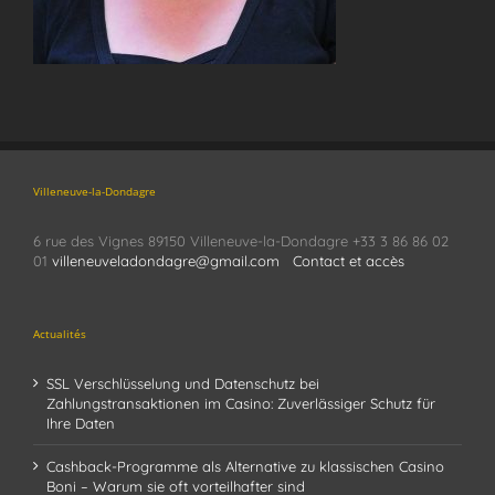
Villeneuve-la-Dondagre
6 rue des Vignes 89150 Villeneuve-la-Dondagre +33 3 86 86 02
01
villeneuveladondagre@gmail.com
Contact et accès
Actualités
SSL Verschlüsselung und Datenschutz bei
Zahlungstransaktionen im Casino: Zuverlässiger Schutz für
Ihre Daten
Cashback-Programme als Alternative zu klassischen Casino
Boni – Warum sie oft vorteilhafter sind