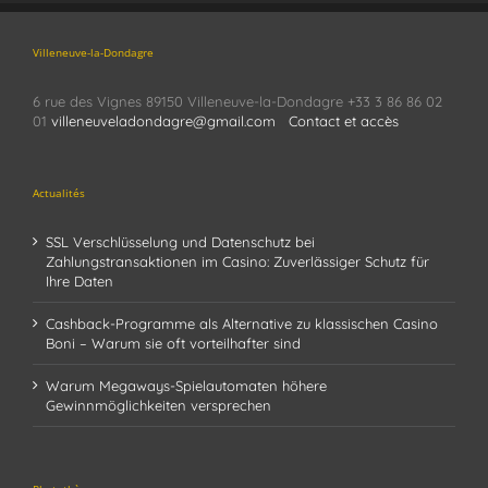
Villeneuve-la-Dondagre
6 rue des Vignes 89150 Villeneuve-la-Dondagre +33 3 86 86 02
01
villeneuveladondagre@gmail.com
Contact et accès
Actualités
SSL Verschlüsselung und Datenschutz bei
Zahlungstransaktionen im Casino: Zuverlässiger Schutz für
Ihre Daten
Cashback-Programme als Alternative zu klassischen Casino
Boni – Warum sie oft vorteilhafter sind
Warum Megaways-Spielautomaten höhere
Gewinnmöglichkeiten versprechen