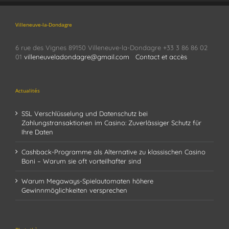
Villeneuve-la-Dondagre
6 rue des Vignes 89150 Villeneuve-la-Dondagre +33 3 86 86 02
01
villeneuveladondagre@gmail.com
Contact et accès
Actualités
SSL Verschlüsselung und Datenschutz bei
Zahlungstransaktionen im Casino: Zuverlässiger Schutz für
Ihre Daten
Cashback-Programme als Alternative zu klassischen Casino
Boni – Warum sie oft vorteilhafter sind
Warum Megaways-Spielautomaten höhere
Gewinnmöglichkeiten versprechen