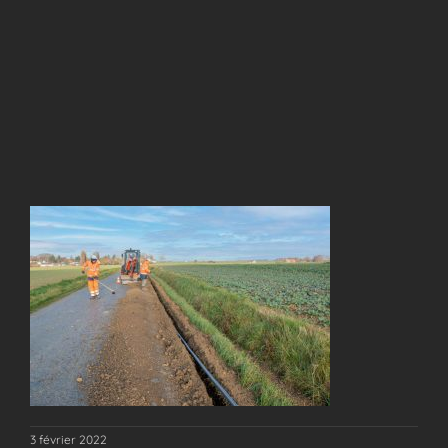
3 février 2022