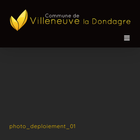
Passer
au
contenu
photo_deploiement_01