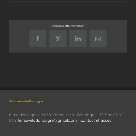
Partagez cette information
Facebook
X
LinkedIn
Email
Villeneuve-la-Dondagre
6 rue des Vignes 89150 Villeneuve-la-Dondagre +33 3 86 86 02
01
villeneuveladondagre@gmail.com
Contact et accès