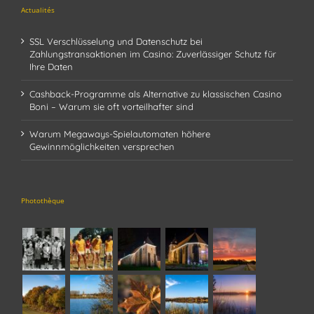
Actualités
SSL Verschlüsselung und Datenschutz bei
Zahlungstransaktionen im Casino: Zuverlässiger Schutz für
Ihre Daten
Cashback-Programme als Alternative zu klassischen Casino
Boni – Warum sie oft vorteilhafter sind
Warum Megaways-Spielautomaten höhere
Gewinnmöglichkeiten versprechen
Photothèque