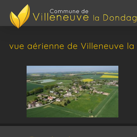
Passer
au
contenu
vue aérienne de Villeneuve l