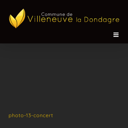
Passer
au
contenu
photo-13-concert