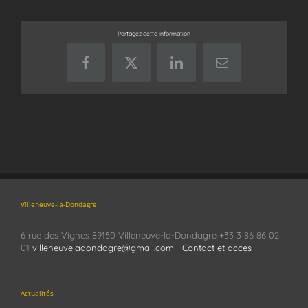
Partagez cette information
Facebook
X
LinkedIn
Email
Villeneuve-la-Dondagre
6 rue des Vignes 89150 Villeneuve-la-Dondagre +33 3 86 86 02
01
villeneuveladondagre@gmail.com
Contact et accès
Actualités