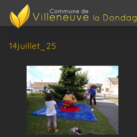
Passer
au
contenu
14juillet_25