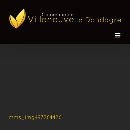
Passer
au
contenu
mms_img497264426