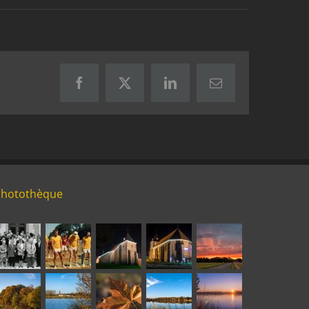
Facebook
X
LinkedIn
Email
Photothèque