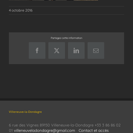
4 octobre 2016
Partagez cette information
Facebook
X
LinkedIn
Email
Villeneuve-la-Dondagre
6 rue des Vignes 89150 Villeneuve-la-Dondagre +33 3 86 86 02
01
villeneuveladondagre@gmail.com
Contact et accès