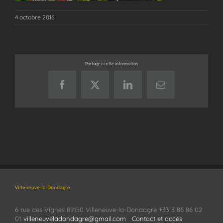
4 octobre 2016
Partagez cette information
Facebook
X
LinkedIn
Email
Villeneuve-la-Dondagre
6 rue des Vignes 89150 Villeneuve-la-Dondagre +33 3 86 86 02
01
villeneuveladondagre@gmail.com
Contact et accès