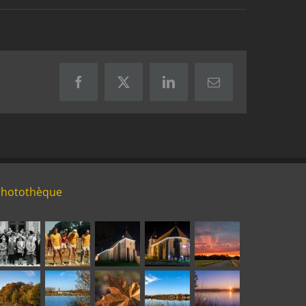
Facebook
X
LinkedIn
Email
Photothèque