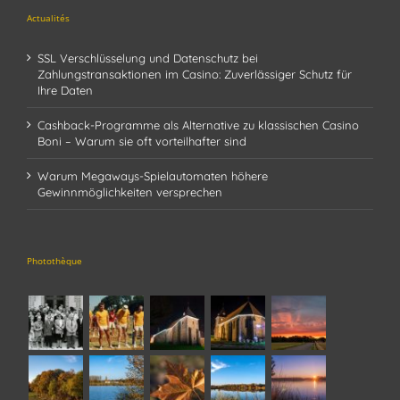
Actualités
SSL Verschlüsselung und Datenschutz bei
Zahlungstransaktionen im Casino: Zuverlässiger Schutz für
Ihre Daten
Cashback-Programme als Alternative zu klassischen Casino
Boni – Warum sie oft vorteilhafter sind
Warum Megaways-Spielautomaten höhere
Gewinnmöglichkeiten versprechen
Photothèque