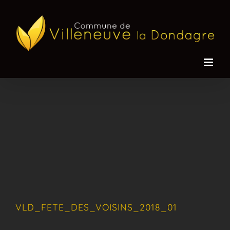
Passer
au
contenu
VLD_FETE_DES_VOISINS_2018_01