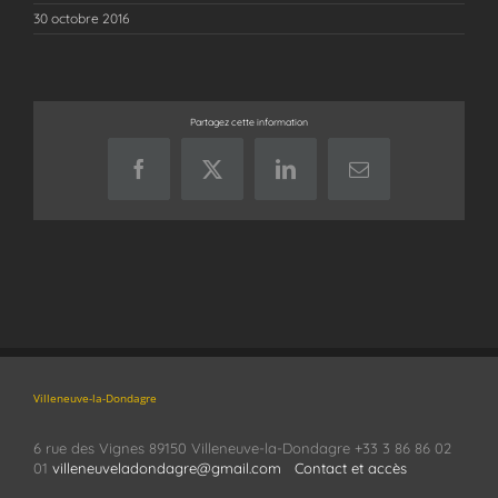
30 octobre 2016
Partagez cette information
Facebook
X
LinkedIn
Email
Villeneuve-la-Dondagre
6 rue des Vignes 89150 Villeneuve-la-Dondagre +33 3 86 86 02
01
villeneuveladondagre@gmail.com
Contact et accès