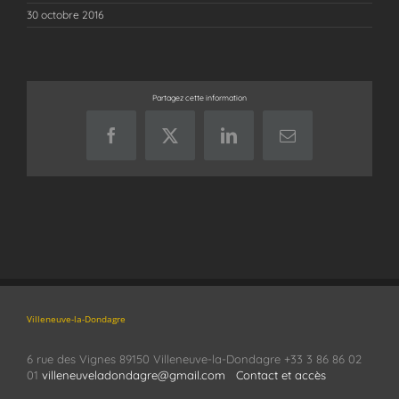
30 octobre 2016
Partagez cette information
Facebook
X
LinkedIn
Email
Villeneuve-la-Dondagre
6 rue des Vignes 89150 Villeneuve-la-Dondagre +33 3 86 86 02
01
villeneuveladondagre@gmail.com
Contact et accès