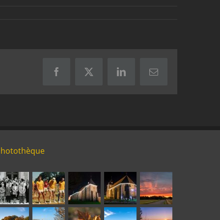
Facebook
X
LinkedIn
Email
Photothèque