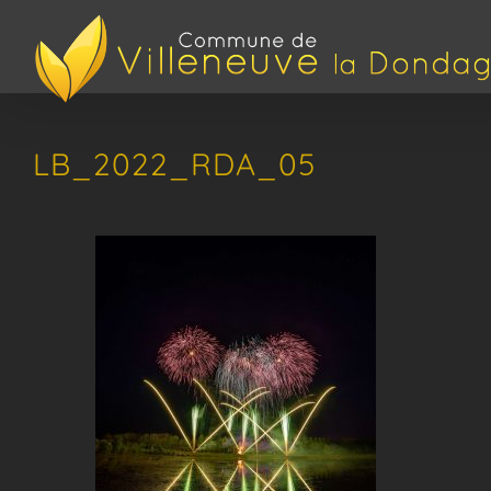
Passer
au
contenu
LB_2022_RDA_05