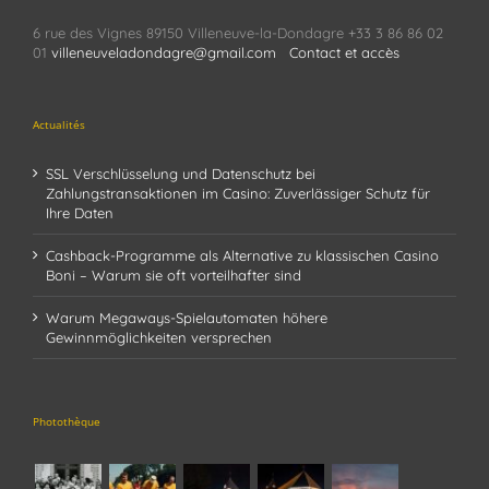
6 rue des Vignes 89150 Villeneuve-la-Dondagre +33 3 86 86 02
01
villeneuveladondagre@gmail.com
Contact et accès
Actualités
SSL Verschlüsselung und Datenschutz bei
Zahlungstransaktionen im Casino: Zuverlässiger Schutz für
Ihre Daten
Cashback-Programme als Alternative zu klassischen Casino
Boni – Warum sie oft vorteilhafter sind
Warum Megaways-Spielautomaten höhere
Gewinnmöglichkeiten versprechen
Photothèque