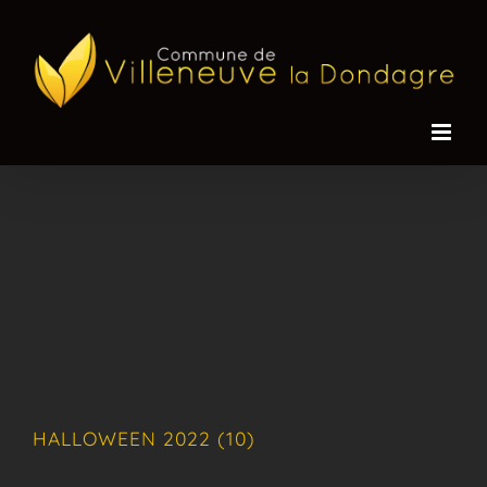
Passer
au
contenu
HALLOWEEN 2022 (10)