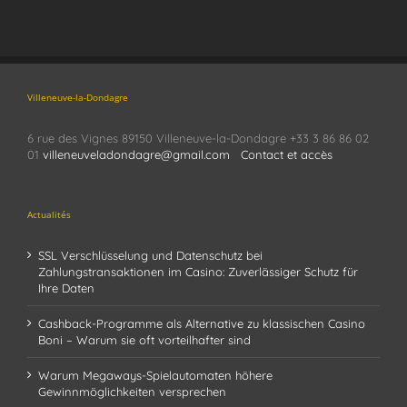
Villeneuve-la-Dondagre
6 rue des Vignes 89150 Villeneuve-la-Dondagre +33 3 86 86 02
01
villeneuveladondagre@gmail.com
Contact et accès
Actualités
SSL Verschlüsselung und Datenschutz bei
Zahlungstransaktionen im Casino: Zuverlässiger Schutz für
Ihre Daten
Cashback-Programme als Alternative zu klassischen Casino
Boni – Warum sie oft vorteilhafter sind
Warum Megaways-Spielautomaten höhere
Gewinnmöglichkeiten versprechen