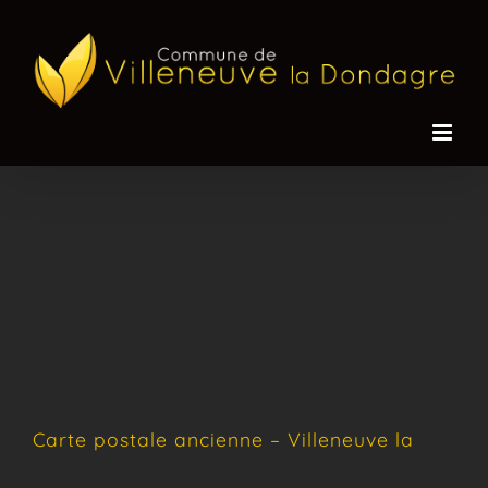
Passer
au
contenu
Carte postale ancienne – Villeneuve la