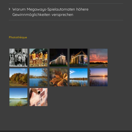
Warum Megaways-Spielautomaten höhere
Gewinnmöglichkeiten versprechen
Photothèque