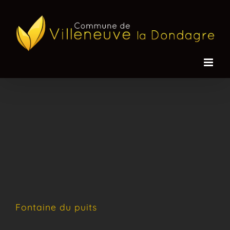
Passer
au
contenu
Fontaine du puits