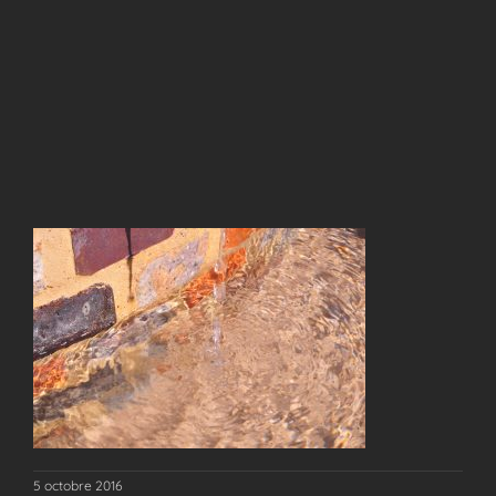
5 octobre 2016