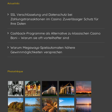
Actualités
SSL Verschlüsselung und Datenschutz bei
Zahlungstransaktionen im Casino: Zuverlässiger Schutz für
Ihre Daten
Cashback-Programme als Alternative zu klassischen Casino
Boni – Warum sie oft vorteilhafter sind
Warum Megaways-Spielautomaten höhere
Gewinnmöglichkeiten versprechen
Photothèque