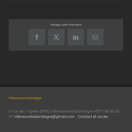
Partagez cette information
Facebook
X
LinkedIn
Email
Villeneuve-la-Dondagre
6 rue des Vignes 89150 Villeneuve-la-Dondagre +33 3 86 86 02
01
villeneuveladondagre@gmail.com
Contact et accès