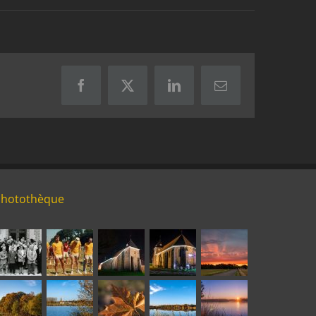
Facebook
X
LinkedIn
Email
Photothèque