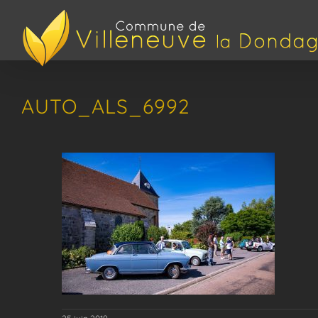
Passer
au
contenu
AUTO_ALS_6992