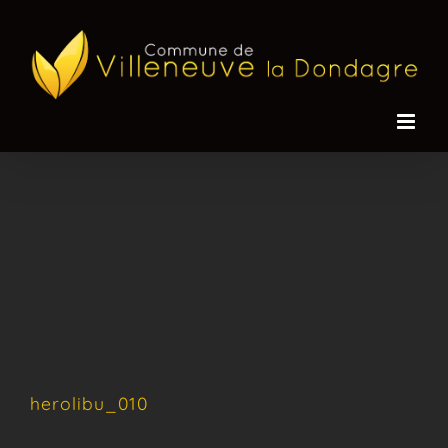
Passer
au
contenu
herolibu_010