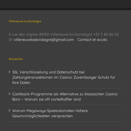
Villeneuve-la-Dondagre
6 rue des Vignes 89150 Villeneuve-la-Dondagre +33 3 86 86 02
01
villeneuveladondagre@gmail.com
Contact et accès
Actualités
SSL Verschlüsselung und Datenschutz bei
Zahlungstransaktionen im Casino: Zuverlässiger Schutz für
Ihre Daten
Cashback-Programme als Alternative zu klassischen Casino
Boni – Warum sie oft vorteilhafter sind
Warum Megaways-Spielautomaten höhere
Gewinnmöglichkeiten versprechen