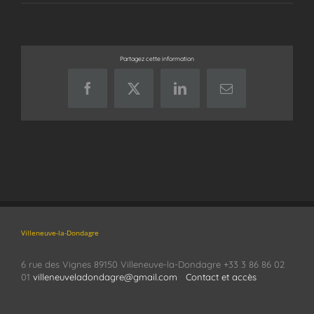
Partagez cette information
Facebook
X
LinkedIn
Email
Villeneuve-la-Dondagre
6 rue des Vignes 89150 Villeneuve-la-Dondagre +33 3 86 86 02
01
villeneuveladondagre@gmail.com
Contact et accès