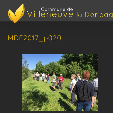
Passer
au
contenu
MDE2017_p020