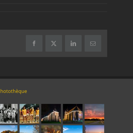
Facebook
X
LinkedIn
Email
Photothèque